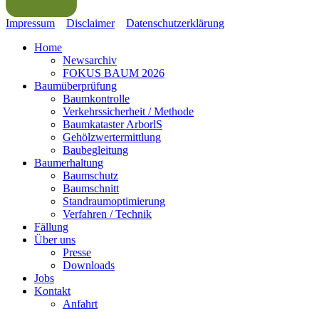
Impressum
Disclaimer
Datenschutz
erklärung
Home
Newsarchiv
FOKUS BAUM 2026
Baumüberprüfung
Baumkontrolle
Verkehrssicherheit / Methode
Baumkataster ArborlS
Gehölzwertermittlung
Baubegleitung
Baumerhaltung
Baumschutz
Baumschnitt
Standraumoptimierung
Verfahren / Technik
Fällung
Über uns
Presse
Downloads
Jobs
Kontakt
Anfahrt