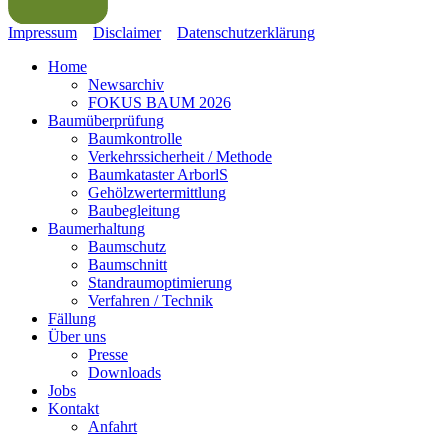
Impressum
Disclaimer
Datenschutz
erklärung
Home
Newsarchiv
FOKUS BAUM 2026
Baumüberprüfung
Baumkontrolle
Verkehrssicherheit / Methode
Baumkataster ArborlS
Gehölzwertermittlung
Baubegleitung
Baumerhaltung
Baumschutz
Baumschnitt
Standraumoptimierung
Verfahren / Technik
Fällung
Über uns
Presse
Downloads
Jobs
Kontakt
Anfahrt