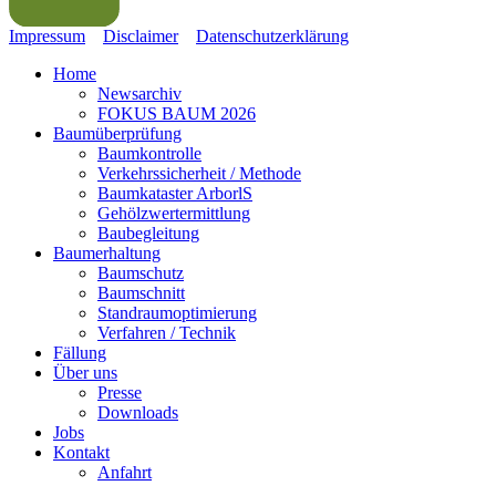
Impressum
Disclaimer
Datenschutz
erklärung
Home
Newsarchiv
FOKUS BAUM 2026
Baumüberprüfung
Baumkontrolle
Verkehrssicherheit / Methode
Baumkataster ArborlS
Gehölzwertermittlung
Baubegleitung
Baumerhaltung
Baumschutz
Baumschnitt
Standraumoptimierung
Verfahren / Technik
Fällung
Über uns
Presse
Downloads
Jobs
Kontakt
Anfahrt