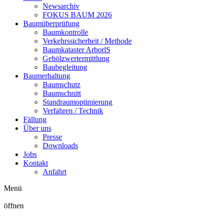
Newsarchiv
FOKUS BAUM 2026
Baumüberprüfung
Baumkontrolle
Verkehrssicherheit / Methode
Baumkataster ArborlS
Gehölzwertermittlung
Baubegleitung
Baumerhaltung
Baumschutz
Baumschnitt
Standraumoptimierung
Verfahren / Technik
Fällung
Über uns
Presse
Downloads
Jobs
Kontakt
Anfahrt
Menü
öffnen