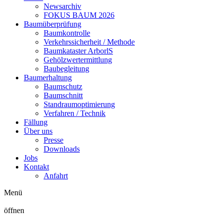
Newsarchiv
FOKUS BAUM 2026
Baumüberprüfung
Baumkontrolle
Verkehrssicherheit / Methode
Baumkataster ArborlS
Gehölzwertermittlung
Baubegleitung
Baumerhaltung
Baumschutz
Baumschnitt
Standraumoptimierung
Verfahren / Technik
Fällung
Über uns
Presse
Downloads
Jobs
Kontakt
Anfahrt
Menü
öffnen